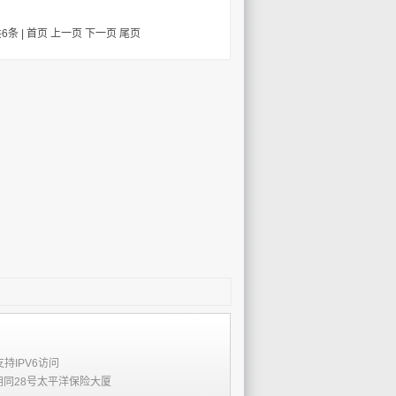
6条 |
首页
上一页
下一页
尾页
支持IPV6访问
胡同28号太平洋保险大厦