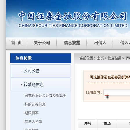
首 页
关于公司
信息披露
出借人
借入
信息披露
当前位置：
主页
>
信息披露
>
转
公司公告
转融通信息
-可充抵保证金证券及折算率
-标的证券信息
-期限费率
-参与人名单