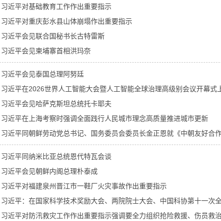
习近平对基础教育工作作出重要指示
习近平对重庆彭水县山体崩塌作出重要指示
习近平会见联合国秘书长古特雷斯
习近平会见柬埔寨首相洪玛奈
习近平会见泰国总理阿努廷
习近平在2026世界人工智能大会暨人工智能全球治理高级别会议开幕式
习近平会见哈萨克斯坦总统托卡耶夫
习近平在上海考察时强调全面践行人民城市理念高质量推进城市更新
习近平同朝鲜劳动党总书记、国务委员会委员长金正恩就《中朝友好合作互
习近平同纳米比亚总统恩代特瓦会谈
习近平会见朝鲜内阁总理朴泰成
习近平对福建泉州晋江市一鞋厂火灾事故作出重要指示
习近平：在国家科学技术奖励大会、两院院士大会、中国科协第十一次
习近平对防汛救灾工作作出重要指示强调要全力组织抢险救援、伤员救治、