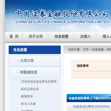
首 页
关于公司
信息披露
出借人
借入
信息披露
当前位置：
主页
>
信息披露
>
转
公司公告
转融通信息
-可充抵保证金证券及折算率
-标的证券信息
-期限费率
-参与人名单