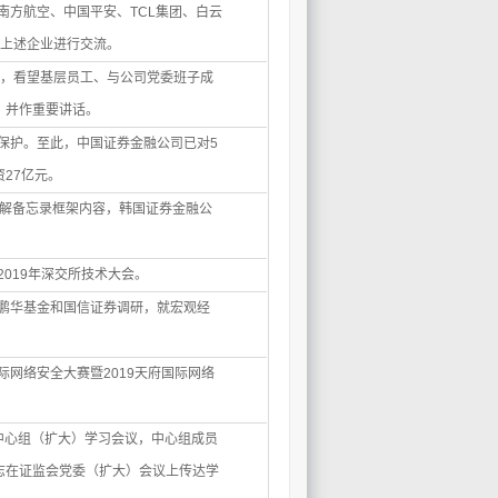
赴南方航空、中国平安、TCL集团、白云
与上述企业进行交流。
研，看望基层员工、与公司党委班子成
，并作重要讲话。
信用保护。至此，中国证券金融公司已对5
27亿元。
司谅解备忘录框架内容，韩国证券金融公
2019年深交所技术大会。
到鹏华基金和国信证券调研，就宏观经
国际网络安全大赛暨2019天府国际网络
论中心组（扩大）学习会议，中心组成员
志在证监会党委（扩大）会议上传达学