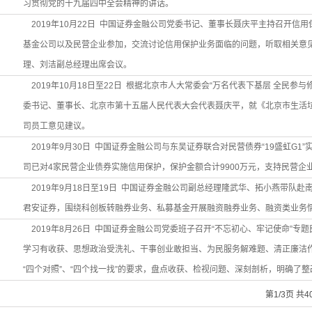
习贯彻党的十九届四中全会精神的讲话。
2019年10月22日 中国证券金融公司党委书记、董事长聂庆平主持召开信
基金公司以及民营企业参加，交流讨论信用保护业务面临的问题，听取相关意
理、刘洁副总经理出席会议。
2019年10月18日至22日 根据北京市人大常委会“万名代表下基层 全民参
委书记、董事长、北京市第十五届人民代表大会代表聂庆平，就《北京市生活
司员工意见建议。
2019年9月30日 中国证券金融公司与东吴证券联合对民营债券“19盛虹G1
司已对4家民营企业债券实施信用保护，保护金额合计9900万元，支持民营企
2019年9月18日至19日 中国证券金融公司副总经理隆武华、拓小燕带队
君安证券，围绕科创板转融券业务、私募基金开展融资融券业务、融资类业务
2019年8月26日 中国证券金融公司党委班子召开“不忘初心、牢记使命”专
学习有收获、思想政治受洗礼、干事创业敢担当、为民服务解难题、清正廉洁
“四个对照”、“四个找一找”的要求，盘点收获、检视问题、深刻剖析，明确了
第1/3页 共4