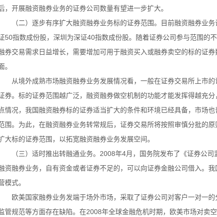
后，开展融资融券业务的证券公司数量有望进一步扩大。
（二）逐步有序扩大融资融券业务标的证券范围。目前融资融券业务试
证50指数成份股，深圳为深证40指数成份股。随着证券公司参与范围的
融券交易需求日益增长，需要增加可用于融资买入或融券卖空的标的证券
面。
从境外成熟市场融资融券业务发展情况看，一般在证券交易所上市的
证券。标的证券范围越广泛，融资融券做空机制的功能才能发挥得越充分
点情况，我国融资融券标的证券适当扩大的条件和环境已经具备，市场也
范围。为此，在融资融券业务转常规后，证券交易所将按照审慎分批的原
扩大标的证券范围，以拓宽融资融券业务发展空间。
（三）适时推出转融通业务。2008年4月，国务院发布了《证券公司
融资融券业务，自有资金或者证券不足的，可以向证券金融公司借入。我
营模式。
欧美国家融券业务发端于场外市场，采取了证券公司对客户一对一的
监管规范等方面存在缺陷。在2008年全球金融危机时期，欧美市场对卖