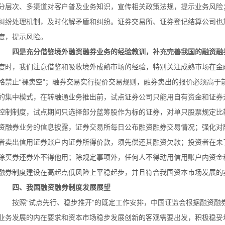
分层次、多渠道对客户普及业务知识，宣传相关政策法规，提示业务风险
纠纷处理机制，及时化解矛盾和纠纷。证券交易所、证券登记结算公司也
度，提示风险。
四是充分借鉴境外融资融券业务的经验教训，补充完善我国的融资融
度时，我们注意借鉴和吸收境外成熟市场的经验，特别关注成熟市场在金
格禁止“裸卖空”；融券交易实行提价交易规则，融券卖出的报价必须高于
的集中模式，在转融通业务推出前，试点证券公司只能用自有资金和证券
控制制度，试点期间只选择部分蓝筹股作为标的证券，对单只股票规定比
资融券业务的信息披露，证券交易所每日公布融资融券交易情况；强化对
者卖出信用证券账户内证券所得价款，须先偿还其融资欠款；投资者在未
除买券还券外不得他用；除规定事项外，任何人不得动用信用账户内资金
融券制度建设在高起点低风险上平稳起步，并且符合我国资本市场发展的
四、我国融资融券制度发展展望
按照“试点先行、稳步推开”的既定工作安排，中国证监会根据融资融
业务发展的内在要求和资本市场稳步发展创新的客观需要出发，积极稳妥