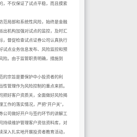
的，不仅保证了试点平稳，而且摸索
防范局部和系统性风险，始终是金融
派出机构加强对试点的监控，及时汇
标，督促检查试点证券公司认真执行
好试点业务信息发布、风险监控和预
风险。由于监管职责明确，措施到
范的宗旨是要保护中小投资者的利
当性管理作为风险控制的重点来抓。
司把好客户资质关，全面做好风险揭
工作的落实情况，严把“开户关”，
券公司做好开户与签约环节的讲解工
司持续维护管理客户资信资料库，对
续深入扎实地开展投资者教育活动，