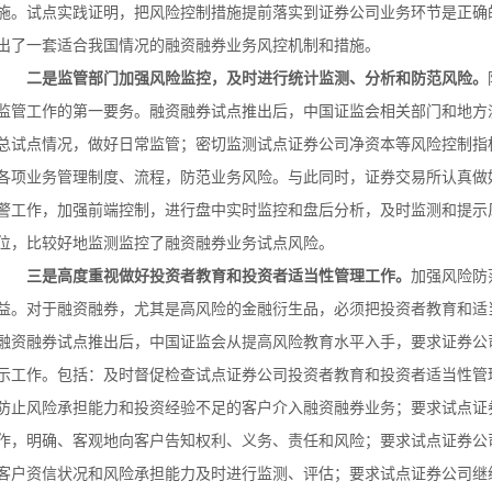
施。试点实践证明，把风险控制措施提前落实到证券公司业务环节是正确
出了一套适合我国情况的融资融券业务风控机制和措施。
二是监管部门加强风险监控，及时进行统计监测、分析和防范风险。
监管工作的第一要务。融资融券试点推出后，中国证监会相关部门和地方
总试点情况，做好日常监管；密切监测试点证券公司净资本等风险控制指
各项业务管理制度、流程，防范业务风险。与此同时，证券交易所认真做
警工作，加强前端控制，进行盘中实时监控和盘后分析，及时监测和提示
位，比较好地监测监控了融资融券业务试点风险。
三是高度重视做好投资者教育和投资者适当性管理工作。
加强风险防
益。对于融资融券，尤其是高风险的金融衍生品，必须把投资者教育和适
融资融券试点推出后，中国证监会从提高风险教育水平入手，要求证券公
示工作。包括：及时督促检查试点证券公司投资者教育和投资者适当性管理
防止风险承担能力和投资经验不足的客户介入融资融券业务；要求试点证
作，明确、客观地向客户告知权利、义务、责任和风险；要求试点证券公
客户资信状况和风险承担能力及时进行监测、评估；要求试点证券公司继