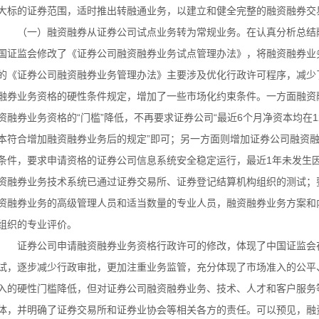
大标的证券范围，适时推出转融通业务，以建立和健全完整的融资融券交
（一）融资融券从证券公司试点业务转为常规业务。在认真分析总结
国证监会修改了《证券公司融资融券业务试点管理办法》，将融资融券业
的《证券公司融资融券业务管理办法》主要涉及优化行政许可程序，减少
融券业务资格的硬性条件规定，增加了一些市场化约束条件。一方面融资
资融券业务资格的“门槛”降低，不再要求证券公司“最近6个月净资本均在1
本符合增加融资融券业务后的规定”即可；另一方面则增加证券公司融资
条件，要求申请资格的证券公司信息系统安全稳定运行，最近1年未发生
资融券业务技术系统已通过证券交易所、证券登记结算机构组织的测试；
资融券业务的高级管理人员和适当数量的专业人员，融资融券业务方案和
组织的专业评价。
证券公司申请融资融券业务资格行政许可的修改，体现了中国证监会
试，逐步减少行政审批，更加注重业务监管，充分体现了市场准入的公平
入的硬性门槛降低，但对证券公司融资融券业务、技术、人才和客户服务
体，并明确了证券交易所和证券业协会等相关各方的责任。可以预见，融