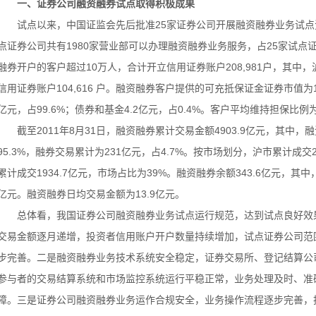
一、证券公司融资融券试点取得积极成果
试点以来，中国证监会先后批准25家证券公司开展融资融券业务试点资格。
点证券公司共有1980家营业部可以办理融资融券业务服务，占25家试点证
融券开户的客户超过10万人，合计开立信用证券账户208,981户，其中，沪
信用证券账户104,616 户。融资融券客户提供的可充抵保证金证券市值为10
亿元，占99.6%；债券和基金4.2亿元，占0.4%。客户平均维持担保比例为
截至2011年8月31日，融资融券累计交易金额4903.9亿元，其中，融资
95.3%，融券交易累计为231亿元，占4.7%。按市场划分，沪市累计成交2
累计成交1934.7亿元，市场占比为39%。融资融券余额343.6亿元，其中，
亿元。融资融券日均交易金额为13.9亿元。
总体看，我国证券公司融资融券业务试点运行规范，达到试点良好效
交易金额逐月递增，投资者信用账户开户数量持续增加，试点证券公司范
步完善。二是融资融券业务技术系统安全稳定，证券交易所、登记结算公
参与者的交易结算系统和市场监控系统运行平稳正常，业务处理及时、准
障。三是证券公司融资融券业务运作合规安全，业务操作流程逐步完善，