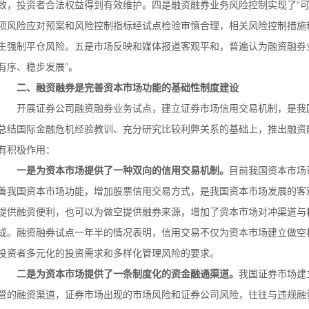
致，投资者合法权益得到有效维护。四是融资融券业务风险控制实现了“可
项风险应对预案和风险控制指标经试点检验审慎合理，相关风险控制措施
生强制平仓风险。五是市场反映和媒体报道客观平和，普遍认为融资融券
有序、稳步发展”。
二、融资融券是完善资本市场功能的基础性制度建设
开展证券公司融资融券业务试点，建立证券市场信用交易机制，是我
总结国际金融危机经验教训、充分研究比较利弊关系的基础上，推出融资
有积极作用：
一是为资本市场提供了一种双向的信用交易机制。
目前我国资本市场
善我国资本市场功能，增加股票信用交易方式，是我国资本市场发展的客
提供融资便利，也可以为做空提供融券来源，增加了资本市场对冲渠道与
成。融资融券试点一年半的情况表明，信用交易不仅为资本市场建立做空
投资者多元化的投资需求和多样化管理风险的要求。
二是为资本市场提供了一条制度化的资金融通渠道。
我国证券市场建
管的融资渠道，证券市场出现的市场风险和证券公司风险，往往与违规融