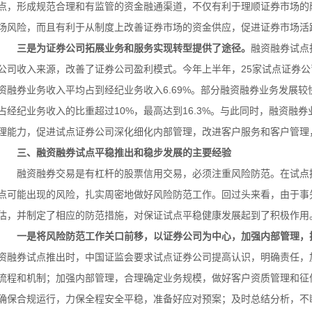
点，形成规范合理和有监管的资金融通渠道，不仅有利于理顺证券市场的
场风险，而且有利于从制度上改善证券市场的资金供应，促进证券市场活
三是为证券公司拓展业务和服务实现转型提供了途径。
融资融券试点
公司收入来源，改善了证券公司盈利模式。今年上半年，25家试点证券公
资融券业务收入平均占到经纪业务收入6.69%。部分融资融券业务发展
占经纪业务收入的比重超过10%，最高达到16.3%。与此同时，融资融
理能力，促进试点证券公司深化细化内部管理，改进客户服务和客户管理
三、融资融券试点平稳推出和稳步发展的主要经验
融资融券交易是有杠杆的股票信用交易，必须注重风险防范。在试点
点可能出现的风险，扎实周密地做好风险防范工作。回过头来看，由于事
估，并制定了相应的防范措施，对保证试点平稳健康发展起到了积极作用
一是将风险防范工作关口前移，以证券公司为中心，加强内部管理，
资融券试点推出时，中国证监会要求试点证券公司提高认识，明确责任，
流程和机制；加强内部管理，合理确定业务规模，做好客户资质管理和征
确保合规运行，力保全程安全平稳，准备好应对预案；及时总结分析，不